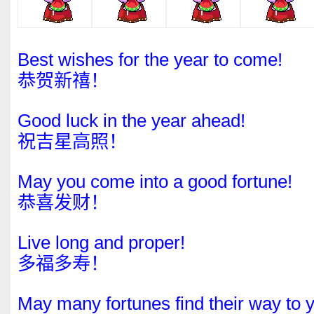
Best wishes for the year to come!
恭贺新禧！
Good luck in the year ahead!
祝吉星高照！
May you come into a good fortune!
恭喜发财！
Live long and proper!
多福多寿！
May many fortunes find their way to 