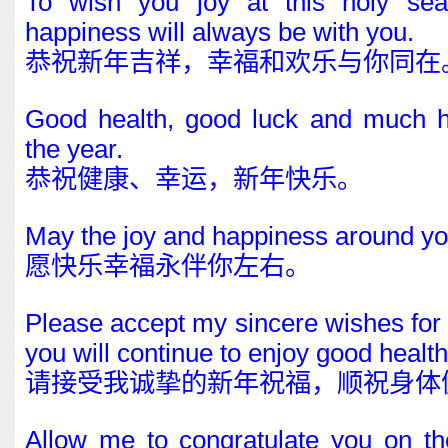
To wish you joy at this holy sea
happiness will always be with you.
恭祝新年吉祥，幸福和欢乐与你同在
Good health, good luck and much h
the year.
恭祝健康、幸运，新年快乐。
May the joy and happiness around yo
愿快乐幸福永伴你左右。
Please accept my sincere wishes for
you will continue to enjoy good health
请接受我诚挚的新年祝福，顺祝身体
Allow me to congratulate you on th