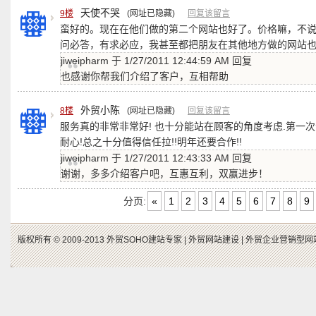
天使不哭
9楼
(网址已隐藏)
回复该留言
蛮好的。现在在他们做的第二个网站也好了。价格嘛，不
问必答，有求必应，我甚至都把朋友在其他地方做的网站
jiweipharm 于 1/27/2011 12:44:59 AM 回复
也感谢你帮我们介绍了客户，互相帮助
外贸小陈
8楼
(网址已隐藏)
回复该留言
服务真的非常非常好! 也十分能站在顾客的角度考虑.第一次
耐心!总之十分值得信任拉!!明年还要合作!!
jiweipharm 于 1/27/2011 12:43:33 AM 回复
谢谢，多多介绍客户吧，互惠互利，双赢进步！
分页:
«
1
2
3
4
5
6
7
8
9
版权所有 © 2009-2013 外贸SOHO建站专家 |
外贸网站建设 |
外贸企业营销型网站