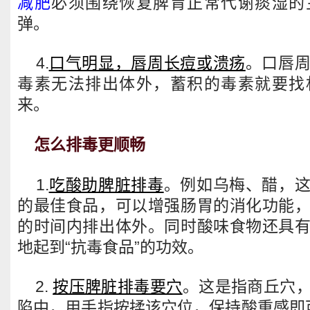
减肥
必须围绕恢复脾胃正常代谢痰湿的
弹。
4.
口气明显，唇周长痘或溃疡
。口唇
毒素无法排出体外，蓄积的毒素就要找
来。
怎么排毒更顺畅
1.
吃酸助脾脏排毒
。例如乌梅、醋，
的最佳食品，可以增强肠胃的消化功能
的时间内排出体外。同时酸味食物还具
地起到“抗毒食品”的功效。
2.
按压脾脏排毒要穴
。这是指商丘穴
陷中，用手指按揉该穴位，保持酸重感即