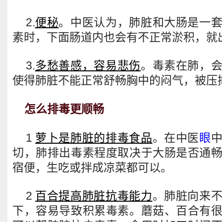
2.
便秘
。中医认为，肺脏和大肠是一
素时，下面肠道内也会有不正常淤积，就
3.
多愁善感，容易悲伤
。毒素在肺，
使得肺脏不能正常舒畅胸中的闷气，被压
怎么排毒更顺畅
1
萝卜是肺脏的排毒食品
。在中医
眼
切，肺排出毒素程度取决于大肠是否通
宿便，生吃或拌成凉菜都可以。
2
百合提高肺脏抗毒能力
。肺脏向来
下，容易导致积累毒素。蘑菇、百合有