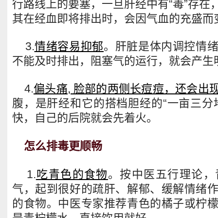
行路线上的要塞，一旦肝经中有“毒”存在
其在经血即将排出时，会因气血的充盛而
3.
情绪容易抑郁
。肝脏是体内调控情
不能及时排出，阻塞气的运行，就会产生
4.
偏头痛, 脸部的两侧长痘痘，还会出
腹，是肝经和它的搭档胆经的“一亩三分
快，自己的后院就会先着火。
怎么排毒更顺畅
1.
吃青色的食物
。按中医五行理论，
气，起到很好的疏肝、解郁、缓解情绪
的食物。中医专家推荐青色的橘子或柠
是青柠檬水，直接饮用就好。