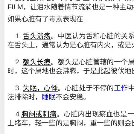
FILM，让泪水随着情节流淌也是一种主
如果心脏有了毒素表现在
1.
舌头溃疡
。中医认为舌和心脏的关
在舌头上，通常认为是心脏有内火，或是
2.
额头长痘
。额头是心脏管辖的一个
时，这个属地也会沸腾，于是此起彼伏地
3.
失眠，心悸
。心脏处于不停的
工作
法排除时，
睡眠
不会安稳。
4.
胸闷或刺痛
。心脏内出现瘀血也是
上堵车，轻一些的是胸闷，重一些的则会