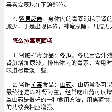
毒素会表现在下颌部位。
4.
容易疲倦
。身体内的毒素消耗了肾
减少，于是出现体倦，神疲思睡，四肢无
怎么排毒更顺畅
1. 肾脏
排毒
食品：
冬瓜
。冬瓜富含汁
肾脏增加尿液，排出体内的毒素。食用
味道尽量淡一些。
2. 肾脏
抗毒
食品：
山药
。山药虽然可
最终还是以补肾为主，经常吃山药可以
丝山药是很好的一种食用方法，用焦糖“炮
的功效会相应增强。