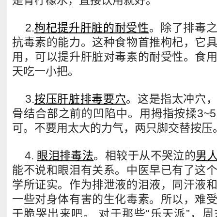
2.
枸杞提升肝脏的耐受性
。除了排毒
抗毒素的能力。这种食物首推枸杞，它
用，可以提升肝脏对毒素的耐受性。食
天吃一小把。
3.
按压肝脏排毒要穴
。这是指太冲穴
骨结合部之前的凹陷中。用拇指按揉3~
可。不要用太大的力气，两只脚交替按压
4.
眼泪排毒法
。相较于从不哭泣的
男
能不说和眼泪有关系。中医早已有了这
学所证实。作为排泄液的泪液，同汗液
一些对身体有害的生化毒素。所以，难
干脆哭出来吧。 对于那些“乐天派”，