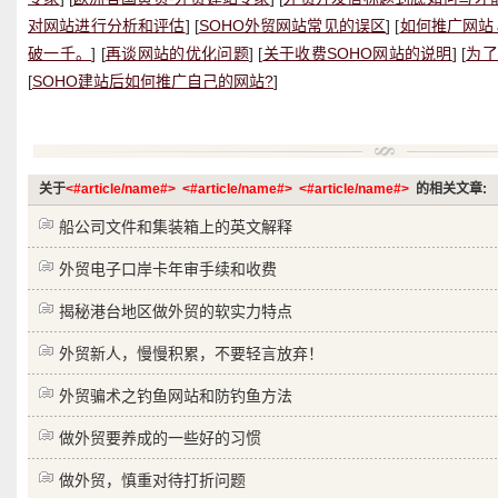
对网站进行分析和评估
] [
SOHO外贸网站常见的误区
] [
如何推广网站
破一千。
] [
再谈网站的优化问题
] [
关于收费SOHO网站的说明
] [
为了
[
SOHO建站后如何推广自己的网站?
]
关于
<#article/name#>
<#article/name#>
<#article/name#>
的相关文章:
船公司文件和集装箱上的英文解释
外贸电子口岸卡年审手续和收费
揭秘港台地区做外贸的软实力特点
外贸新人，慢慢积累，不要轻言放弃！
外贸骗术之钓鱼网站和防钓鱼方法
做外贸要养成的一些好的习惯
做外贸，慎重对待打折问题