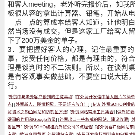
和客人meeting，老外听完报价后，如
板很从容的拿出计算器、铅笔，开始从
一点一点的算成本给客人知道，让他明
然当场没有成交，但是这家工厂给客人
下了200万美金的单子。
3．要把握好客人的心理，记住最重要
事，接受任何价格，都是有理由的，符
理是谈判时的不二法则。所以，在谈判
是有客观事实做基础，不要空口说大话
行。
[
外贸中与老外客户谈判的注意事项
] [
在外贸开发信中插入图片的简
点
] [
外贸新人，慢慢积累，不要轻言放弃！
] [
专访:外贸SOHO创业
贸骗术之钓鱼网站和防钓鱼方法
] [
外贸网站常用工具集合
] [
做外贸要
键词的作用和Google收录
] [
外贸出口一些权威的网站，建议收藏
] [
省区市
] [
外贸SOHO族挂靠外贸公司的点经验
] [
答外贸客户做网站前
专家
] [
欧洲各国黄页-外贸建站专家
] [
外贸开发信标题到底如何写才