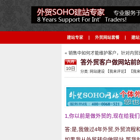
建站专家
|
外贸网站套餐
|
建站
« 销售中如何才能维护客户，针对内
答外贸客户做网站前
六月
10日
分类:
网站建设
【我来评论】
【我来
1,你以前是做外贸的,现在给我们
答:是,我做过4年外贸,外贸流程
如果我从外贸转向做网站,那我