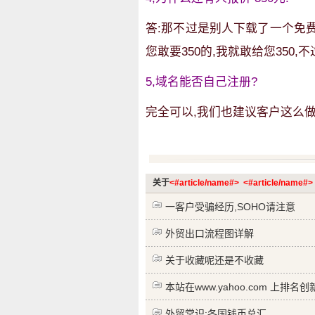
答:那不过是别人下载了一个免费
您敢要350的,我就敢给您350
5,域名能否自己注册?
完全可以,我们也建议客户这么
关于
<#article/name#>
<#article/name#>
一客户受骗经历,SOHO请注意
外贸出口流程图详解
关于收藏呢还是不收藏
本站在www.yahoo.com 上排名创
外贸常识:各国钱币总汇