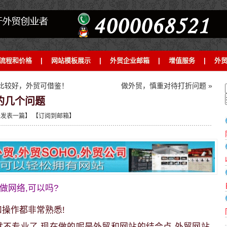
流程和价格
|
网站模板展示
|
外贸企业邮箱
|
增值服务
|
外
贸比较好，外贸可借鉴！
做外贸，慎重对待打折问题 »
的几个问题
发表一篇】
【订阅到邮箱】
做网络,可以吗?
和操作都非常熟悉!
就不专业了,现在做的呢是外贸和网站的结合点,外贸网站,